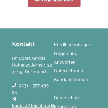
Kontakt
Navigation
Kredit beantragen
überspringen
Fragen und
Dr. Boers GmbH
Antworten
Hohenzollernstr. 22
Unternehmen
44135 Dortmund
Kundenstimmen
0231 - 557 499
23
Navigation
Datenschutz
überspringen
kontakt@leichtkredit.de
Impressum