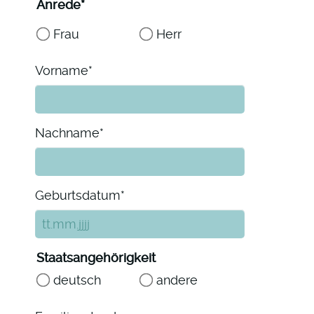
Pflichtfeld
Anrede
*
Frau
Herr
Pflichtfeld
Vorname
*
Pflichtfeld
Nachname
*
Pflichtfeld
Geburtsdatum
*
Staatsangehörigkeit
deutsch
andere